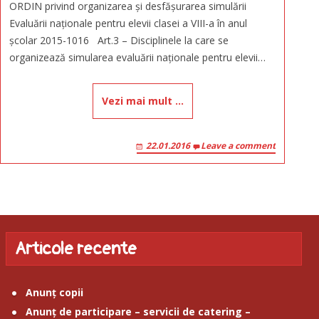
ORDIN privind organizarea și desfășurarea simulării
Evaluării naționale pentru elevii clasei a VIII-a în anul
școlar 2015-1016 Art.3 – Disciplinele la care se
organizează simularea evaluării naționale pentru elevii…
Vezi mai mult …
22.01.2016
Leave a comment
Articole recente
Anunț copii
Anunț de participare – servicii de catering –