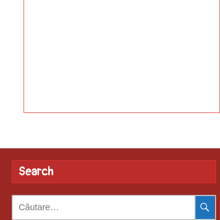
Search
Caută
după: