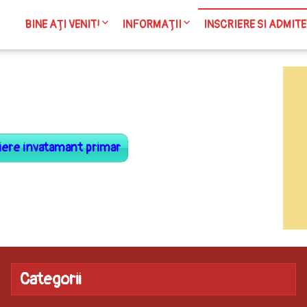
BINE AȚI VENIT!
INFORMAȚII
INSCRIERE SI ADMIT
Bine ați venit!
Lista condițiilor specifice pentr
Inscriere în clas
etapele de transfer/pretransfe
Admitere liceu 2
consimțit/modificarea repartiză
Evaluare națională
pe perioada de viabilitate a
IV-a / a VI-a
postului, stabilite conform art 
iere invatamant primar
alin (4) și (5) din metodologia c
aprobată prin OMEC nr.6695/202
Informații de interes public
Informatii diverse
Categorii