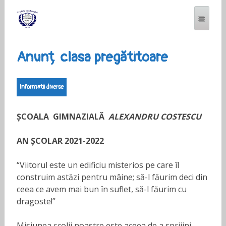
Anunț clasa pregătitoare
Informatii diverse
ȘCOALA GIMNAZIALĂ
ALEXANDRU COSTESCU
AN ȘCOLAR 2021-2022
“Viitorul este un edificiu misterios pe care îl
construim astăzi pentru mâine; să-l făurim deci din
ceea ce avem mai bun în suflet, să-l făurim cu
dragoste!”
Misiunea școlii noastre este aceea de a sprijini