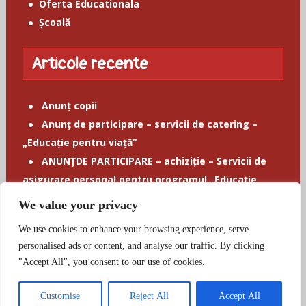
Oferta Educationala
Școală
Articole recente
Anunț copii
Anunț de participare – servicii de catering –
„Educație pentru viață”
ANUNȚDE PARTICIPARE – achiziție – Servicii de
asigurare personal pentru programul „Educație
pentru viață”, mai–iunie 2026
We value your privacy
ANUNȚ SIMULARE EVALUARE NAȚIONALĂ 2026
We use cookies to enhance your browsing experience, serve
Personalul unității de învățământ
personalised ads or content, and analyse our traffic. By clicking
"Accept All", you consent to our use of cookies.
Omnistock 1
|
Scoala Gimnaziala Alexandru
Customise
Reject All
Accept All
Costescu